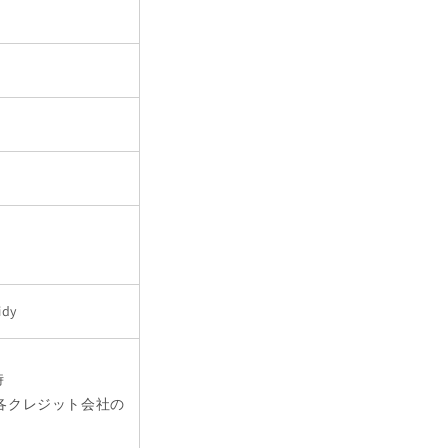
dy
時
の各クレジット会社の