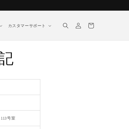
ロ
カ
グ
ー
カスタマーサポート
イ
ト
ン
記
113号室