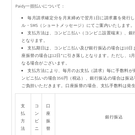
Paidy一括払いについて：
毎月請求確定分を月末締めで翌月1日に請求書を発行し
ル・SMS（ショートメッセージ）にてご案内いたします。
支払方法は、コンビニ払い（コンビニ設置端末）、銀
となります。
支払期日は、コンビニ払い及び銀行振込の場合は10日
座振替の場合は12日*に引き落しとなります。ただし、1月
なる場合がございます。
支払方法により、毎月のお支払（請求）毎に手数料が
ンビニ払いの場合356円（税込）、銀行振込の場合は振
ご負担いただきます。口座振替の場合、支払手数料は発
支
コ
口
払
ン
座
銀行振込
方
ビ
振
法
ニ
替