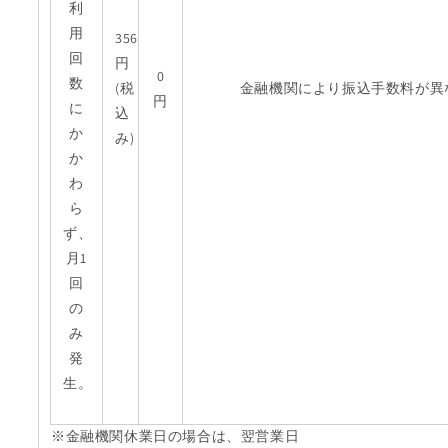
利
用
356
回
円
0
数
(税
金融機関により振込手数料が異
円
に
込
か
み)
か
わ
ら
ず、
月1
回
の
み
発
生。
※金融機関休業日の場合は、翌営業日