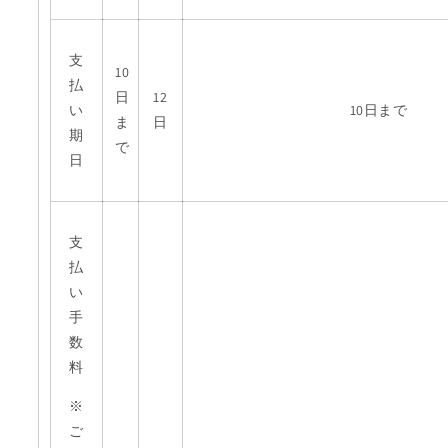
支
10
払
日
12
い
10日まで
ま
日
期
で
日
支
払
い
手
数
料
※
ご