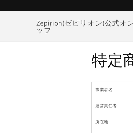
コンテ
ンツに
進む
Zepirion(ゼピリオン)公式
ップ
特定
事業者名
運営責任者
所在地