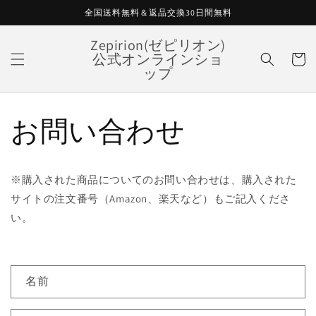
コンテ
全国送料無料＆返品交換30日間無料
ンツに
進む
カ
Zepirion(ゼピリオン)
公式オンラインショ
ー
ップ
ト
お問い合わせ
※購入された商品についてのお問い合わせは、購入された
サイトの注文番号（Amazon、楽天など）もご記入くださ
い。
お
名前
問
い