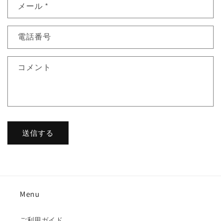
メール
*
合
わ
せ
電話番号
フ
ォ
コメント
ー
ム
送信する
Menu
ご利用ガイド