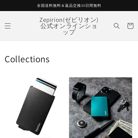
コンテ
全国送料無料＆返品交換30日間無料
ンツに
進む
カ
Zepirion(ゼピリオン)
公式オンラインショ
ー
ップ
ト
Collections